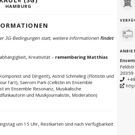
KAUL« (3G)
HAMBURG
VERFÜ
FORMATIONEN
ter 3G-Bedingungen statt, weitere Informationen
findet
ANBIE
abhängigkeit, Kreativität –
remembering Matthias
Ensem
Feldst
20359
Komponist und Dirigent), Astrid Schmeling (Flötistin und
+49
ur l’art), Saerom Park (Cellistin im Ensemble
htt
ist im Ensemble Resonanz, Musikalische
dfunkautorin und Musikjournalistin, Moderation)
ngstag um 15 Uhr, Restkarten sind nach Verfügbarkeit