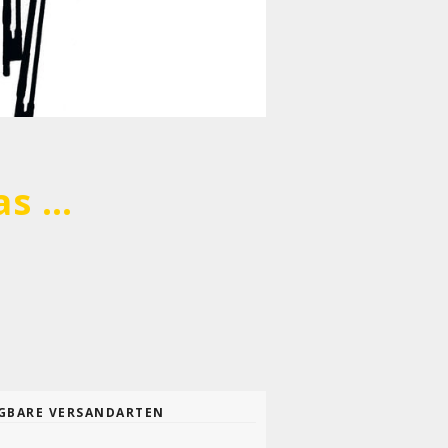
bunkersalon »remembering Matthias Kaul« (3G)
GBARE VERSANDARTEN