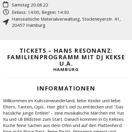
Samstag 20.08.22
Einlass: 14:00, Beginn: 14:30
Hanseatische Materialverwaltung
,
Stockmeyerstr. 41
,
20457
Hamburg
TICKETS – HANS RESONANZ:
FAMILIENPROGRAMM MIT DJ KEKSE
U.A.
HAMBURG
INFORMATIONEN
Willkommen im Kulissenwunderland, liebe Kinder und liebe
Eltern, Tanten, Opis.. Hier gibt’s viel zu entdecken und "Das
hässliche junge Entlein“ – eine musikalische Märchen mit Yun
Xu und Uli Bildstein zum Start. Danach kommen in DJ Kekses
Küche feine Sachen aus dem Ofen und auf den Plattenherd.
Eine gute Prise Bass, feine Beats, feinsinnig gemixt und