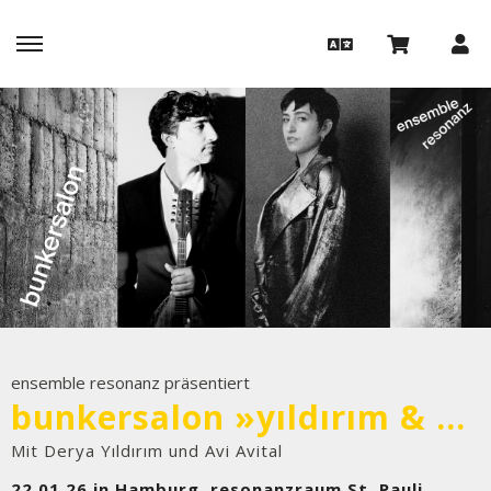
ensemble resonanz präsentiert
bunkersalon »yıldırım & avital«
Mit Derya Yıldırım und Avi Avital
22.01.26 in Hamburg, resonanzraum St. Pauli